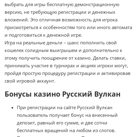
выбрать для игры бесплатную демонстрационную
версию, не требующую регистрации и денежных
вложений. Это отличная возможность для игрока
присмотреться к особенностям того или иного автомата
и подготовиться к денежной игре.
Игра на реальные деньги – шанс пополнить свой
кошелек солидным выигрышем и дополнительно к
этому получить поощрение от казино. Делать ставки,
принимать участие в турнирах и акциях игроки могут,
пройдя простую процедуру регистрации и активировав
свой игровой аккаунт.
Бонусы казино Русский Вулкан
При регистрации на сайте Русский Вулкан
пользователь получает бонус на внесенный
депозит, равный его сумме, и две сотни
бесплатных вращений на любом из слотов.