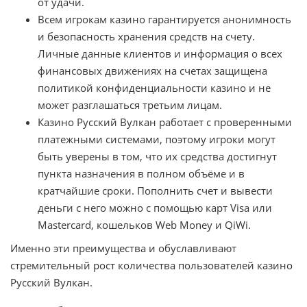
от удачи.
Всем игрокам казино гарантируется анонимность
и безопасность хранения средств на счету.
Личные данные клиентов и информация о всех
финансовых движениях на счетах защищена
политикой конфиденциальности казино и не
может разглашаться третьим лицам.
Казино Русский Вулкан работает с проверенными
платежными системами, поэтому игроки могут
быть уверены в том, что их средства достигнут
пункта назначения в полном объёме и в
кратчайшие сроки. Пополнить счет и вывести
деньги с него можно с помощью карт Visa или
Mastercard, кошельков Web Money и QiWi.
Именно эти преимущества и обуславливают
стремительный рост количества пользователей казино
Русский Вулкан.