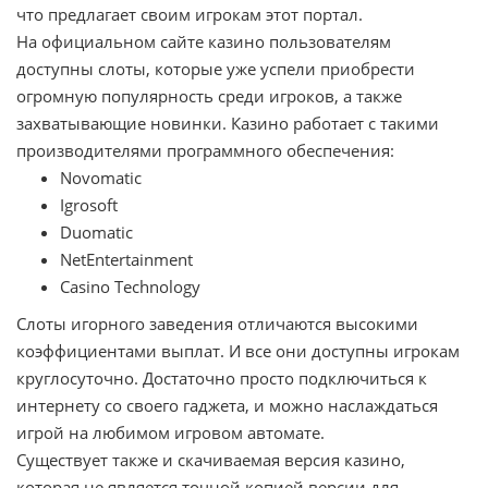
что предлагает своим игрокам этот портал.
На официальном сайте казино пользователям
доступны слоты, которые уже успели приобрести
огромную популярность среди игроков, а также
захватывающие новинки. Казино работает с такими
производителями программного обеспечения:
Novomatic
Igrosoft
Duomatic
NetEntertainment
Casino Technology
Слоты игорного заведения отличаются высокими
коэффициентами выплат. И все они доступны игрокам
круглосуточно. Достаточно просто подключиться к
интернету со своего гаджета, и можно наслаждаться
игрой на любимом игровом автомате.
Существует также и скачиваемая версия казино,
которая не является точной копией версии для